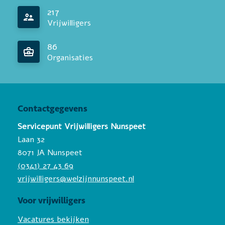
217
Vrijwilligers
86
Organisaties
Contactgegevens
Servicepunt Vrijwilligers Nunspeet
Laan 32
8071 JA Nunspeet
(0341) 27 43 69
vrijwilligers@welzijnnunspeet.nl
Voor vrijwilligers
Vacatures bekijken