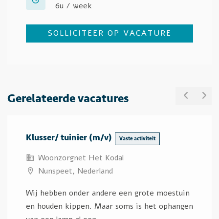
6u / week
SOLLICITEER OP VACATURE
Gerelateerde vacatures
PREVIO
NE
Klusser/ tuinier (m/v)
Vaste activiteit
Woonzorgnet Het Kodal
Nunspeet, Nederland
Wij hebben onder andere een grote moestuin
en houden kippen. Maar soms is het ophangen