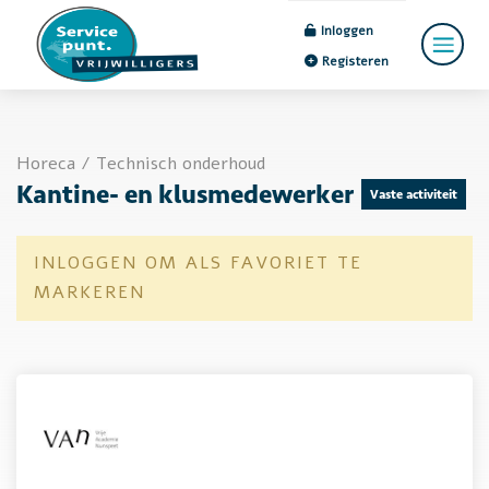
Inloggen
Registeren
Horeca
/
Technisch onderhoud
Kantine- en klusmedewerker
Vaste activiteit
INLOGGEN OM ALS FAVORIET TE
MARKEREN