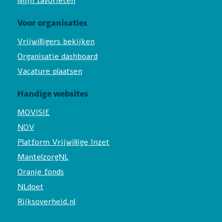
Mijn favorieten
Voor organisaties
Vrijwilligers bekijken
Organisatie dashboard
Vacature plaatsen
Handige websites
MOVISIE
NOV
Platform Vrijwillige Inzet
MantelzorgNL
Oranje fonds
NLdoet
Rijksoverheid.nl