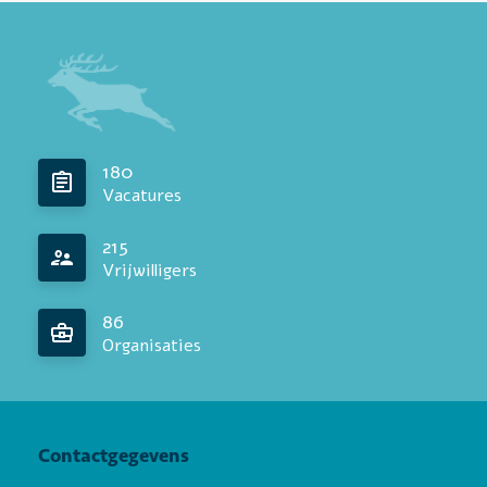
180
Vacatures
215
Vrijwilligers
86
Organisaties
Contactgegevens