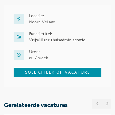
Locatie:
Noord Veluwe
Functietitel:
Vrijwilliger thuisadministratie
Uren:
8u / week
SOLLICITEER OP VACATURE
Gerelateerde vacatures
PREVIO
NE