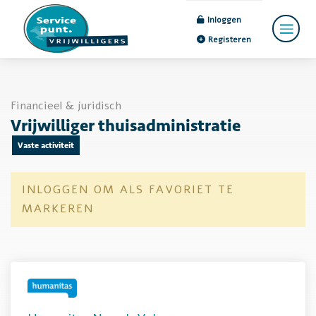
Inloggen
Registeren
Financieel & juridisch
Vrijwilliger thuisadministratie
Vaste activiteit
INLOGGEN OM ALS FAVORIET TE
MARKEREN