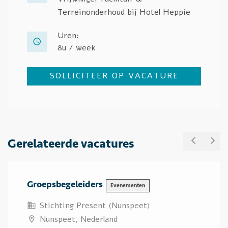
Terreinonderhoud bij Hotel Heppie
Uren:
8u / week
SOLLICITEER OP VACATURE
Gerelateerde vacatures
PREVIO
NE
Groepsbegeleiders
Evenementen
Stichting Present (Nunspeet)
Nunspeet, Nederland