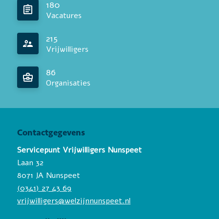
180
Vacatures
215
Vrijwilligers
86
Organisaties
Contactgegevens
Servicepunt Vrijwilligers Nunspeet
Laan 32
8071 JA Nunspeet
(0341) 27 43 69
vrijwilligers@welzijnnunspeet.nl