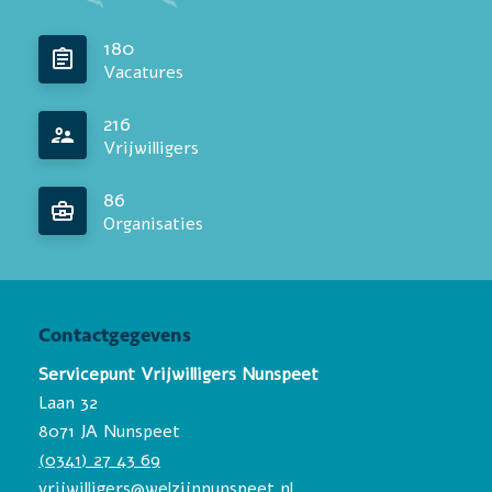
180
Vacatures
216
Vrijwilligers
86
Organisaties
Contactgegevens
Servicepunt Vrijwilligers Nunspeet
Laan 32
8071 JA Nunspeet
(0341) 27 43 69
vrijwilligers@welzijnnunspeet.nl