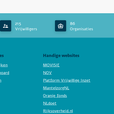
215
86
Vrijwilligers
Organisaties
es
Handige websites
ijken
MOVISIE
board
NOV
n
Platform Vrijwillige Inzet
MantelzorgNL
Oranje fonds
NLdoet
Rijksoverheid.nl