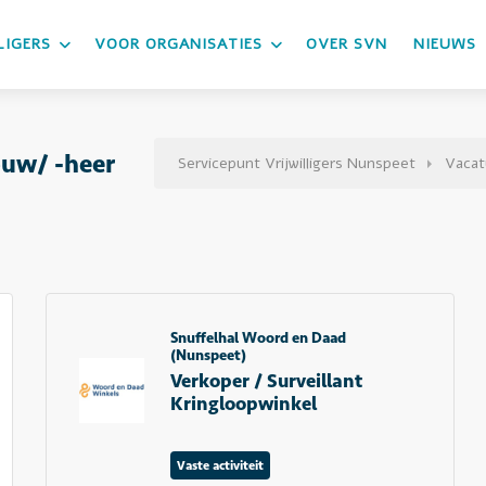
LIGERS
VOOR ORGANISATIES
OVER SVN
NIEUWS
ouw/ -heer
Servicepunt Vrijwilligers Nunspeet
Vacat
Snuffelhal Woord en Daad
(Nunspeet)
Verkoper / Surveillant
Kringloopwinkel
Vaste activiteit