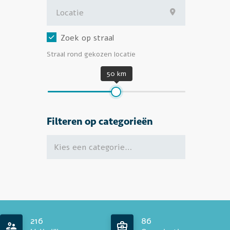
Zoek op straal
Straal rond gekozen locatie
50 km
Filteren op categorieën
216
86