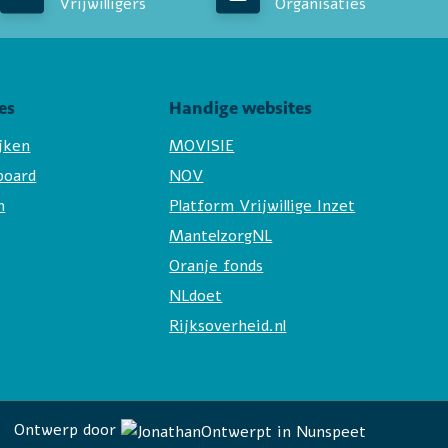
Vrijwilligers
Organisaties
es
Handige websites
ijken
MOVISIE
board
NOV
n
Platform Vrijwillige Inzet
MantelzorgNL
Oranje fonds
NLdoet
Rijksoverheid.nl
Ontwerp door