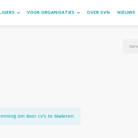
LIGERS
VOOR ORGANISATIES
OVER SVN
NIEUWS
Serv
emming om door cv's te bladeren.