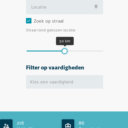
Zoek op straal
Straal rond gekozen locatie
50 km
Filter op vaardigheden
216
86