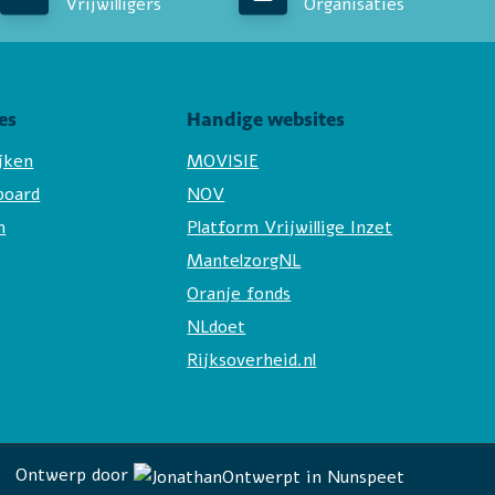
Vrijwilligers
Organisaties
es
Handige websites
ijken
MOVISIE
board
NOV
n
Platform Vrijwillige Inzet
MantelzorgNL
Oranje fonds
NLdoet
Rijksoverheid.nl
Ontwerp door