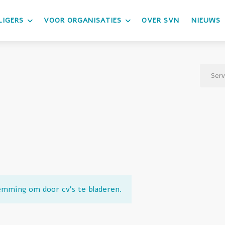
LIGERS
VOOR ORGANISATIES
OVER SVN
NIEUWS
Serv
emming om door cv's te bladeren.